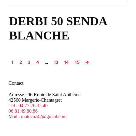
DERBI 50 SENDA
BLANCHE
1
2
3
4
…
13
14
15
→
Contact
Adresse : 96 Route de Saint Anthème
42560 Margerie-Chantagret
Tél : 04.77.76.32.40
06.81.49.80.86
Mail : motocaz42@gmail.com