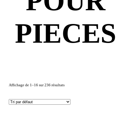
POUR
PIECES
Affichage de 1–16 sur 236 résultats
Uncategorized
(1)
- DE 50 Cm3
(12)
CROSS/ENDURO
(5)
CUSTOM
(6)
CUSTOM/CAFE RACER
(4)