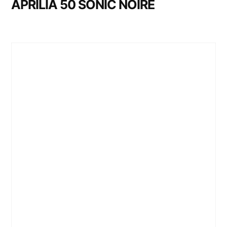
APRILIA 50 SONIC NOIRE
ROADSTER
(22)
ROUTIERE
(101)
SCOOTER
(60)
SIDE CAR
(1)
SUPER MOTARD
(7)
TRAIL
(46)
TRAIL ROUTIER
(7)